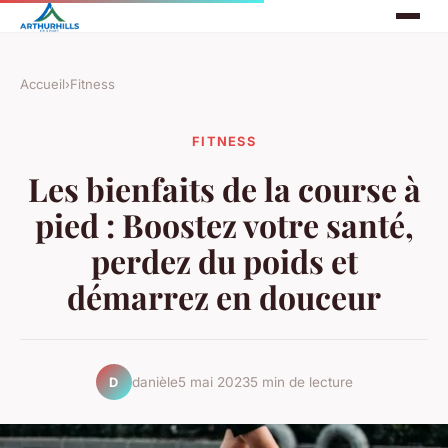
Accueil
›
Fitness
FITNESS
Les bienfaits de la course à
pied : Boostez votre santé,
perdez du poids et
démarrez en douceur
danièle
5 mai 2023
5 min de lecture
D