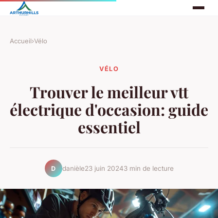
Accueil
›
Vélo
VÉLO
Trouver le meilleur vtt
électrique d'occasion: guide
essentiel
danièle
23 juin 2024
3 min de lecture
D